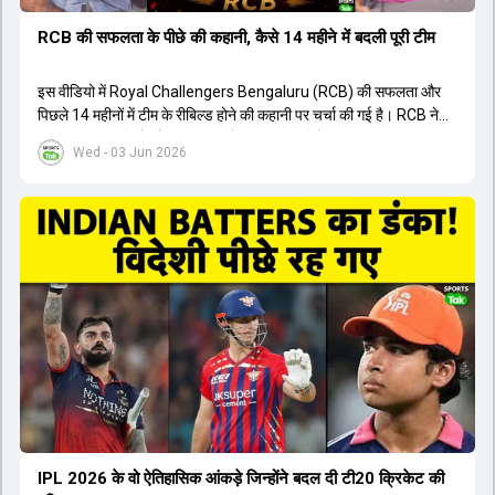
RCB की सफलता के पीछे की कहानी, कैसे 14 महीने में बदली पूरी टीम
इस वीडियो में Royal Challengers Bengaluru (RCB) की सफलता और
पिछले 14 महीनों में टीम के रीबिल्ड होने की कहानी पर चर्चा की गई है। RCB ने
अपनी पुरानी गलतियों को स्वीकार करते हुए एक नया रिसेट बटन दबाया। टीम
Wed - 03 Jun 2026
मैनेजमेंट में Mo Bobat, Andy Flower, Dinesh Karthik और एनालिस्ट
Freddie Wilde ने मिलकर ऑक्शन की बेहतरीन रणनीति बनाई। इसी रणनीति
के तहत Bhuvneshwar Kumar, Krunal Pandya और Rasikh Salam
जैसे भारतीय खिलाड़ियों को टीम में शामिल किया गया, जिन्होंने शानदार प्रदर्शन
किया। इसके अलावा, Virat Kohli की भूमिका में भी बदलाव देखा गया, जहां वह
अब टीम के युवा खिलाड़ियों के साथ ज्यादा जुड़े हुए नजर आते हैं। कप्तान Rajat
Patidar के नेतृत्व में टीम का कम्युनिकेशन बहुत स्पष्ट रहा है। एनालिस्ट से लेकर
मैनेजमेंट तक, सभी एक ही पेज पर रहते हैं, जिससे मैदान पर कोई कंफ्यूजन नहीं
होता। यही कारण है कि RCB ने लगातार सफलता हासिल की है।
IPL 2026 के वो ऐतिहासिक आंकड़े जिन्होंने बदल दी टी20 क्रिकेट की