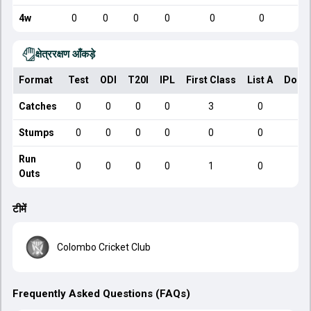
4w
0
0
0
0
0
0
क्षेत्ररक्षण आँकड़े
Format
Test
ODI
T20I
IPL
First Class
List A
Dome
Catches
0
0
0
0
3
0
Stumps
0
0
0
0
0
0
Run
0
0
0
0
1
0
Outs
टीमें
Colombo Cricket Club
Frequently Asked Questions (FAQs)