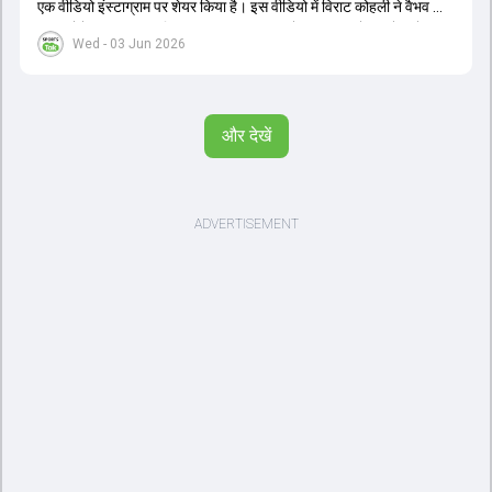
एक वीडियो इंस्टाग्राम पर शेयर किया है। इस वीडियो में विराट कोहली ने वैभव को
सलाह देते हुए कहा, 'एक बिहारी सब पर भारी। बस गेम खत्म।' कोहली ने उन्हें खुद
Wed - 03 Jun 2026
पर विश्वास रखने और नकारात्मक बातों पर ध्यान न देने की सलाह दी। आईपीएल
2026 में वैभव सूर्यवंशी ने 14 मैचों में 776 रन बनाकर ऑरेंज कैप और मोस्ट
वैल्यूएबल प्लेयर का खिताब जीता। अब वैभव इंडिया ए के लिए श्रीलंका में ट्राई
सीरीज खेलेंगे। वहीं, विराट कोहली लंदन रवाना हो गए हैं और अगली वनडे सीरीज में
और देखें
नजर आएंगे।