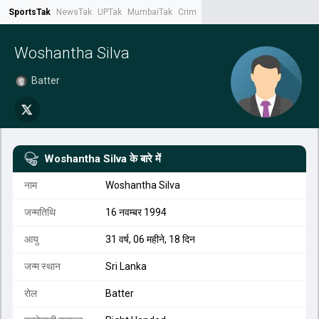
SportsTak
NewsTak
UPTak
MumbaiTak
CrimeTak
Lallantop
AstroTak
Tak.
Woshantha Silva
Batter
Woshantha Silva
के बारे में
नाम
Woshantha Silva
जन्मतिथि
16 नवम्बर 1994
आयु
31 वर्ष, 06 महीने, 18 दिन
जन्म स्थान
Sri Lanka
रोल
Batter