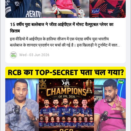
15 वर्षीय युवा बल्लेबाज ने जीता आईपीएल में मोस्ट वैल्युएबल प्लेयर का
खिताब
इस वीडियो में आईपीएल के हालिया सीजन में एक पंद्रह वर्षीय युवा भारतीय
बल्लेबाज के शानदार प्रदर्शन पर चर्चा की गई है। इस खिलाड़ी ने टूर्नामेंट में सात
सौ छिहत्तर रन बनाकर ऑरेंज कैप और मोस्ट वैल्युएबल प्लेयर का खिताब अपने नाम
Wed - 03 Jun 2026
किया है। वीडियो में बताया गया है कि ऑस्ट्रेलियाई टीम के वर्तमान कप्तान और
इंग्लैंड टीम के पूर्व कप्तान ने इस युवा खिलाड़ी के खेल की सराहना की है।
ऑस्ट्रेलियाई कप्तान के अनुसार, शुरुआत में लोगों को इस खिलाड़ी के प्रदर्शन पर
संदेह था, लेकिन अब उसने खुद को एक बेहतरीन बल्लेबाज साबित कर दिया है जो
गेंद को बाउंड्री के काफी पार मारने की क्षमता रखता है। वहीं, इंग्लैंड के पूर्व कप्तान
ने कहा कि टूर्नामेंट जीतने वाली टीम के अलावा इस सीजन की सबसे बड़ी बात इस
युवा खिलाड़ी का प्रदर्शन रहा है, जिसे देखने के लिए स्टेडियम में भारी भीड़ उमड़ती
थी। शानदार प्रदर्शन के बाद इस युवा खिलाड़ी को श्रीलंका में होने वाली
त्रिकोणीय सीरीज के लिए इंडिया ए टीम में भी शामिल कर लिया गया है।