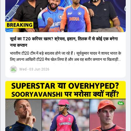
सूर्या का T20 करियर खत्म? श्रेयस, इशान, तिलक में से कोई एक बनेगा
नया कप्तान
भारतीय टी20 टीम में बड़े बदलाव होने जा रहे हैं। सूर्यकुमार यादव ने शायद भारत के
लिए अपना आखिरी टी20 मैच खेल लिया है और अब वह बतौर कप्तान या खिलाड़ी
टीम का हिस्सा नहीं होंगे। आयरलैंड और इंग्लैंड के खिलाफ आगामी टी20 सीरीज के
Wed - 03 Jun 2026
लिए नए कप्तान की तलाश जारी है। इस रेस में श्रेयस अय्यर सबसे आगे चल रहे
हैं। उनके अलावा ईशान किशन और तिलक वर्मा भी कप्तानी के दावेदार हैं। अक्षर
पटेल इस रेस में काफी पीछे हैं, जबकि संजू सैमसन और रजत पाटीदार कप्तानी की
दौड़ से बाहर हैं। आगामी सीरीज के लिए वैभव सूर्यवंशी को तीसरे ओपनर के तौर पर
टीम में शामिल किया जाएगा, जबकि अभिषेक शर्मा और संजू सैमसन पहली पसंद
होंगे। इसके अलावा नीतीश रेड्डी को बतौर ऑलराउंडर ज्यादा मौके मिलेंगे। अजीत
अगरकर की अगुवाई वाली चयन समिति और कोच गौतम गंभीर आगामी टी20 वर्ल्ड
कप और 2028 ओलंपिक के लिए लंबी अवधि का विजन लेकर चल रहे हैं।