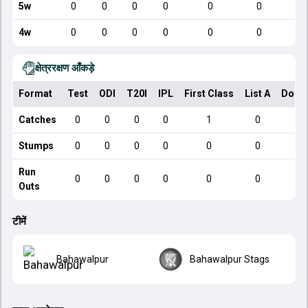
5w
0
0
0
0
0
0
4w
0
0
0
0
0
0
क्षेत्ररक्षण आँकड़े
Format
Test
ODI
T20I
IPL
First Class
List A
Dome
Catches
0
0
0
0
1
0
Stumps
0
0
0
0
0
0
Run
0
0
0
0
0
0
Outs
टीमें
Bahawalpur
Bahawalpur Stags