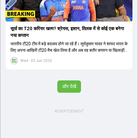
सूर्या का T20 करियर खत्म? श्रेयस, इशान, तिलक में से कोई एक बनेगा
नया कप्तान
भारतीय टी20 टीम में बड़े बदलाव होने जा रहे हैं। सूर्यकुमार यादव ने शायद भारत के
लिए अपना आखिरी टी20 मैच खेल लिया है और अब वह बतौर कप्तान या खिलाड़ी
टीम का हिस्सा नहीं होंगे। आयरलैंड और इंग्लैंड के खिलाफ आगामी टी20 सीरीज के
Wed - 03 Jun 2026
लिए नए कप्तान की तलाश जारी है। इस रेस में श्रेयस अय्यर सबसे आगे चल रहे
हैं। उनके अलावा ईशान किशन और तिलक वर्मा भी कप्तानी के दावेदार हैं। अक्षर
पटेल इस रेस में काफी पीछे हैं, जबकि संजू सैमसन और रजत पाटीदार कप्तानी की
दौड़ से बाहर हैं। आगामी सीरीज के लिए वैभव सूर्यवंशी को तीसरे ओपनर के तौर पर
और देखें
टीम में शामिल किया जाएगा, जबकि अभिषेक शर्मा और संजू सैमसन पहली पसंद
होंगे। इसके अलावा नीतीश रेड्डी को बतौर ऑलराउंडर ज्यादा मौके मिलेंगे। अजीत
अगरकर की अगुवाई वाली चयन समिति और कोच गौतम गंभीर आगामी टी20 वर्ल्ड
कप और 2028 ओलंपिक के लिए लंबी अवधि का विजन लेकर चल रहे हैं।