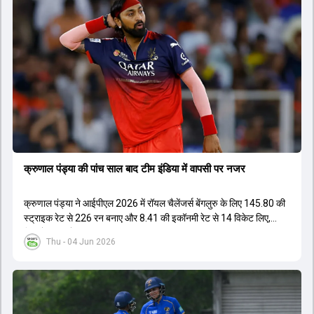
नहीं है लेकिन उम्र उनके पक्ष में है। दूसरी ओर, कई दिग्गज और अनुभवी खिलाड़ी
इस कप्तानी की दौड़ से बाहर बताए जा रहे हैं। विकेटकीपर की भूमिका को लेकर भी
स्पष्टता दी गई है कि टी20 में ओपनिंग करने वाले विकेटकीपर को ही प्राथमिकता दी
जाएगी। टीम का मुख्य लक्ष्य एक ऐसा कप्तान चुनना है जो अगले चार से आठ साल
तक टीम की कमान संभाल सके।
क्रुणाल पंड्या की पांच साल बाद टीम इंडिया में वापसी पर नजर
क्रुणाल पंड्या ने आईपीएल 2026 में रॉयल चैलेंजर्स बेंगलुरु के लिए 145.80 की
स्ट्राइक रेट से 226 रन बनाए और 8.41 की इकॉनमी रेट से 14 विकेट लिए,
जिससे RCB ने अपना लगातार दूसरा IPL टाइटल जीता.
Thu - 04 Jun 2026