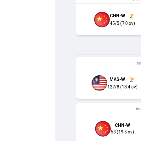
CHN-W
45/5 (7.0 ov)
As
MAS-W
127/8 (18.4 ov)
As
CHN-W
53 (19.5 ov)