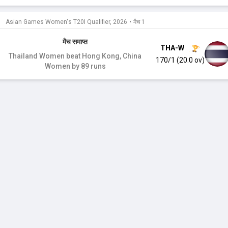
Asian Games Women's T20I Qualifier, 2026
•
मैच 1
मैच समाप्त
THA-W
Thailand Women beat Hong Kong, China
170/1 (20.0 ov)
Women by 89 runs