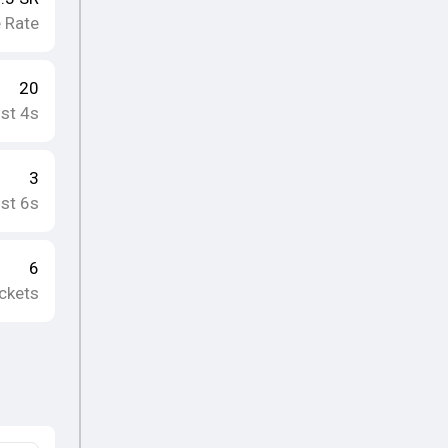
e Rate
20
st 4s
3
st 6s
6
ckets