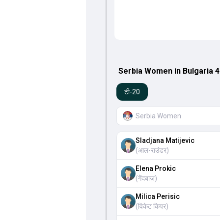
Serbia Women in Bulgaria 4 
टी-20
Serbia Women
Sladjana Matijevic
(
आल-राउंडर
)
Elena Prokic
(
गेंदबाज़
)
Milica Perisic
(
विकेट किपर
)