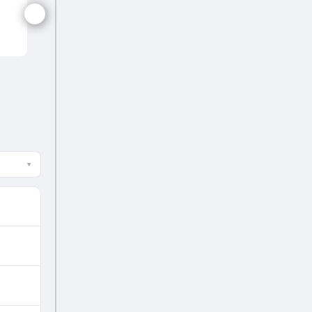
Bulgaria Wom
▾