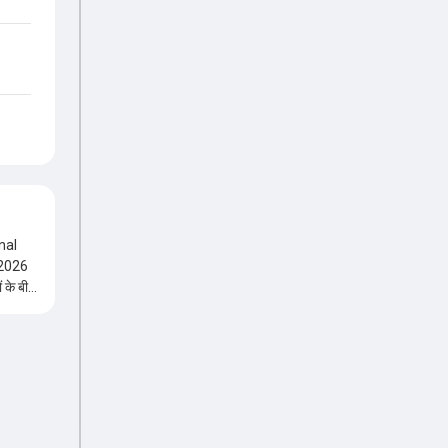
nal
ं के बीच
 प्लेइंग
ं पर