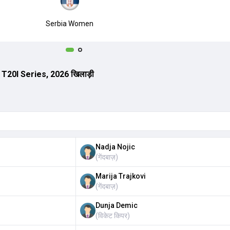
Serbia Women
T20I Series, 2026 खिलाड़ी
Nadja Nojic
(
गेंदबाज़
)
Marija Trajkovi
(
गेंदबाज़
)
Dunja Demic
(
विकेट किपर
)