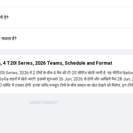
ी है?
ा सकता है?
, 4 T20I Series, 2026 Teams, Schedule and Format
eries, 2026 में 2 टीमों के बीच 4 मैच की टी-20 सीरीज खेली जानी है. यह सीरीज Natio
 इसकी शुरुआत 26 Jun, 2026 से होगी और आखिरी मैच 28 Jun, 2026
20 फॉर्मेट में टक्कर होगी. इनके जरिए मजबूत टीमों के बीच कमाल का खेल देखने को मिलेगा. इन टीमो
्शकों का रोमांच भी इस दौरान चरम पर होता है. ऐसे में सारी जानकारी यहीं पर मिलेगी.
 मिलेगी. इनमें सीरीज, वेन्यू, पिच, स्टेडियम का इतिहास, हेड टू हेड आंकड़े, खिलाड़ियों, शेड्यूल,
 हर बारीक डिटेल शामिल होगी. मैच के नतीजों के साथ ही हर अहम खबर, हर नया रिकॉर्ड, विवाद,
ज की जानकारी भी देखने को मिलेगी. लाइव मैच की कवरेज के साथ ही पोस्ट मैच एनालिसिस भी यही