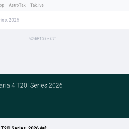
top
AstroTak
Tak.live
ries, 2026
ria 4 T20I Series 2026
T20I Series, 2026 इंफो