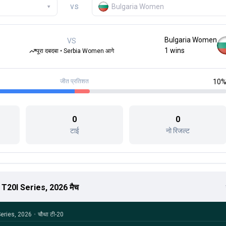
vs
▾
Bulgaria Women
Bulgaria Women
VS
1
wins
पूरा दबदबा • Serbia Women आगे
जीत प्रतिशत
10
0
0
टाई
नो रिजल्ट
T20I Series, 2026 मैच
Series, 2026
•
चौथा टी-20