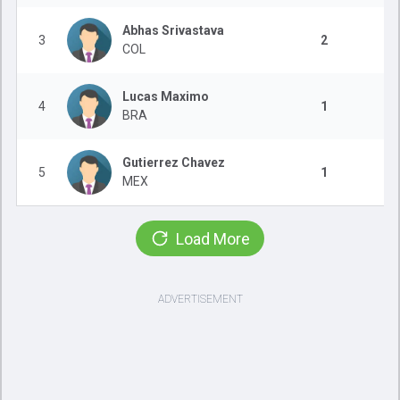
Abhas Srivastava
3
2
COL
Lucas Maximo
4
1
BRA
Gutierrez Chavez
5
1
MEX
Load More