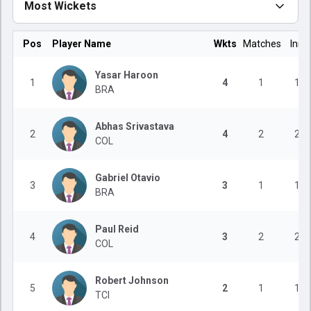
Most Wickets
Pos
Player Name
Wkts
Matches
Inns
Yasar Haroon
1
4
1
1
BRA
Abhas Srivastava
2
4
2
2
COL
Gabriel Otavio
3
3
1
1
BRA
Paul Reid
4
3
2
2
COL
Robert Johnson
5
2
1
1
TCI