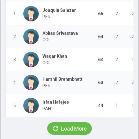
Joaquin Salazar
1
66
2
2
PER
Abhas Srivastava
2
64
2
2
COL
Waqar Khan
3
63
2
1
COL
Harshil Brahmbhatt
4
60
2
2
PER
Irfan Hafejee
5
44
1
1
PAN
Load More