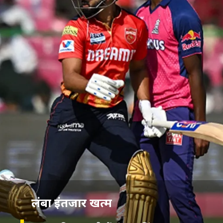
लंबा इंतजार खत्‍म