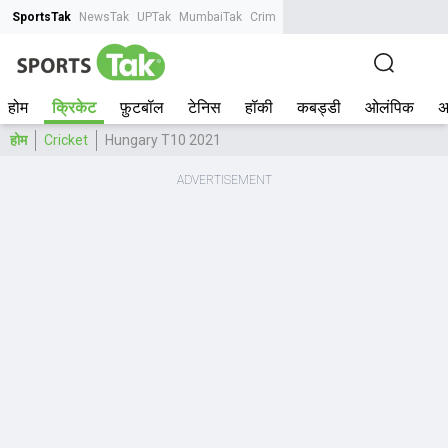
SportsTak
NewsTak
UPTak
MumbaiTak
CrimeTak
Lallantop
AstroTak
Tak.
होम
क्रिकेट
फ़ुटबॉल
टेनिस
हॉकी
कबड्डी
ओलंपिक
अ
होम
Cricket
Hungary T10 2021