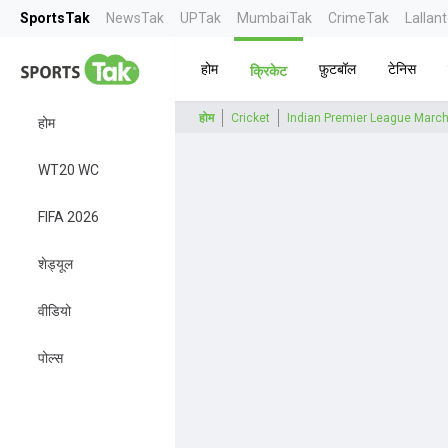
SportsTak
NewsTak
UPTak
MumbaiTak
CrimeTak
Lallan
होम
फ़ुटबॉल
टेनिस
क्रिकेट
होम
Cricket
Indian Premier League Marc
होम
WT20 WC
FIFA 2026
शेड्यूल
वीडियो
पोल्स