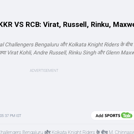
 VS RCB: Virat, Russell, Rinku, Maxwell
yal Challengers Bengaluru और Kolkata Knight Riders के बीच
ा Virat Kohli, Andre Russell, Rinku Singh और Glenn Maxwell
 05:37 PM IST
 Challengers Bengaluru और Kolkata Knight Riders के बीच M. Chinn