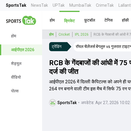
SportsTak
NewsTak
UPTak
MumbaiTak
CrimeTak
Lallan
होम
फ़ुटबॉल
टेनिस
हॉकी
क्रिकेट
होम
Cricket
IPL 2026
RCB के गेंदबाजों की आंधी में 7
होम
ट्रेंडिंग
रॉयल चैलेंजर्स बेंगलुरु vs गुजरात टाइट
आईपीएल 2026
RCB के गेंदबाजों की आंधी में 75 पर
शेड्यूल
दर्ज की जीत
वीडियो
आईपीएल 2026 में दिल्ली कैपिटल्स को अपने ही घर म
264 रन बनाने वाली टीम इस मैच में सिर्फ 75 र
पोल्स
SportsTak
•
अपडेटेड:
Apr 27, 2026 10:02