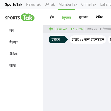
SportsTak
NewsTak
UPTak
MumbaiTak
CrimeTak
Lallan
होम
फ़ुटबॉल
टेनिस
क्रिकेट
होम
Cricket
IPL 2026
RCB vs GT: चिन्नास्वा
होम
ट्रेंडिंग
इंग्लैंड vs भारत हाइलाइट्स
शेड्यूल
वीडियो
पोल्स