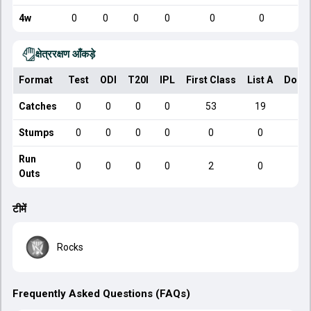
4w
0
0
0
0
0
0
क्षेत्ररक्षण आँकड़े
Format
Test
ODI
T20I
IPL
First Class
List A
Dome
Catches
0
0
0
0
53
19
Stumps
0
0
0
0
0
0
Run
0
0
0
0
2
0
Outs
टीमें
Rocks
Frequently Asked Questions (FAQs)