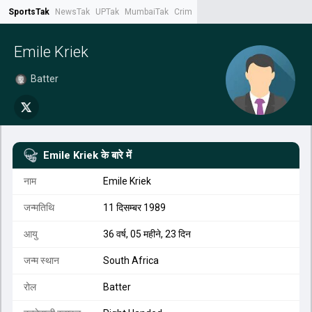
SportsTak
NewsTak
UPTak
MumbaiTak
CrimeTak
Lallantop
AstroTak
Tak.
Emile Kriek
Batter
Emile Kriek
के बारे में
नाम
Emile Kriek
जन्मतिथि
11 दिसम्बर 1989
आयु
36 वर्ष, 05 महीने, 23 दिन
जन्म स्थान
South Africa
रोल
Batter