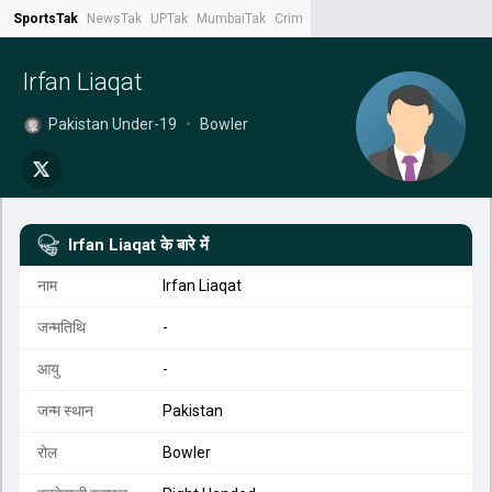
SportsTak
NewsTak
UPTak
MumbaiTak
CrimeTak
Lallantop
AstroTak
Tak.
Irfan Liaqat
Pakistan Under-19
•
Bowler
Irfan Liaqat
के बारे में
नाम
Irfan Liaqat
जन्मतिथि
-
आयु
-
जन्म स्थान
Pakistan
रोल
Bowler