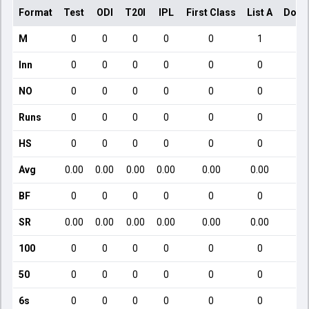
Format
Test
ODI
T20I
IPL
First Class
List A
Dome
M
0
0
0
0
0
1
Inn
0
0
0
0
0
0
NO
0
0
0
0
0
0
Runs
0
0
0
0
0
0
HS
0
0
0
0
0
0
Avg
0.00
0.00
0.00
0.00
0.00
0.00
BF
0
0
0
0
0
0
SR
0.00
0.00
0.00
0.00
0.00
0.00
100
0
0
0
0
0
0
50
0
0
0
0
0
0
6s
0
0
0
0
0
0