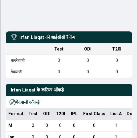
Irfan Liaqat
की आईसीसी रैंकिंग
Test
ODI
T20I
बल्लेबाजी
0
0
0
गेंदबाजी
0
0
0
Irfan Liaqat
के करियर आँकड़े
गेंदबाजी आँकड़े
Format
Test
ODI
T20I
IPL
First Class
List A
Dome
M
0
0
0
0
0
1
Inn
0
0
0
0
0
1