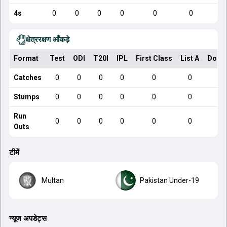
4s
0
0
0
0
0
0
क्षेत्ररक्षण आँकड़े
Format
Test
ODI
T20I
IPL
First Class
List A
Dome
Catches
0
0
0
0
0
0
Stumps
0
0
0
0
0
0
Run
0
0
0
0
0
0
Outs
टीमें
Multan
Pakistan Under-19
न्यूज अपडेट्स