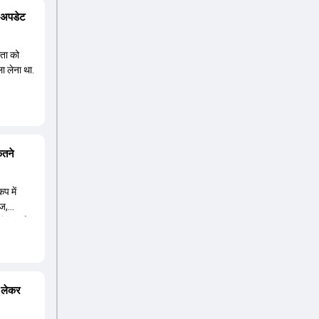
स अपडेट
धता को
ा लेना था.
ितने
 में
ीज,
्रेलियाई
ट में जगह