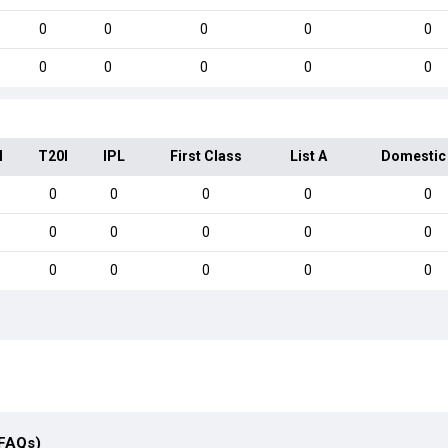
0
0
0
0
0
0
0
0
0
0
I
T20I
IPL
First Class
List A
Domestic
0
0
0
0
0
0
0
0
0
0
0
0
0
0
0
(FAQs)