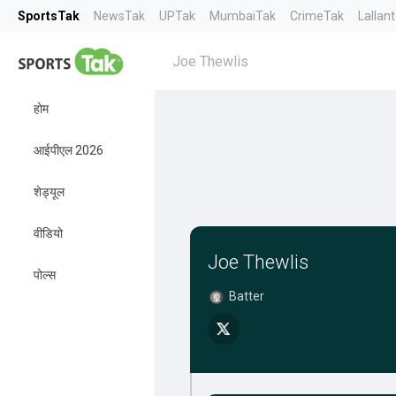
SportsTak
NewsTak
UPTak
MumbaiTak
CrimeTak
Lallan
Joe Thewlis
होम
आईपीएल 2026
शेड्यूल
वीडियो
Joe Thewlis
पोल्स
Batter