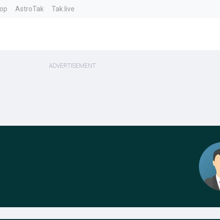
top
AstroTak
Tak.live