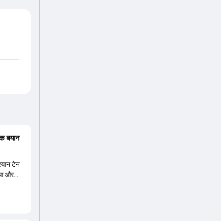
बाक बयान
रयान टेन
या और
िए.