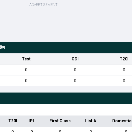
िंग
Test
ODI
T20I
0
0
0
0
0
0
T20I
IPL
First Class
List A
Domestic