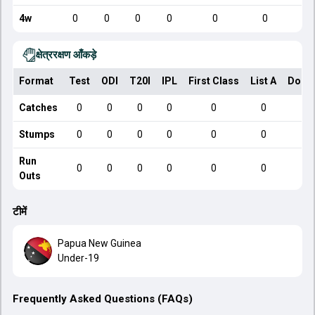
4w
0
0
0
0
0
0
क्षेत्ररक्षण आँकड़े
Format
Test
ODI
T20I
IPL
First Class
List A
Dome
Catches
0
0
0
0
0
0
Stumps
0
0
0
0
0
0
Run
0
0
0
0
0
0
Outs
टीमें
Papua New Guinea
Under-19
Frequently Asked Questions (FAQs)