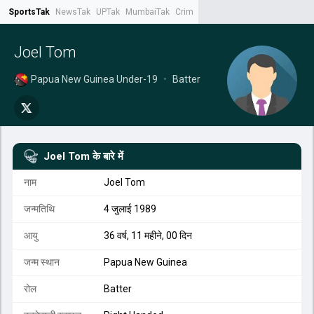
SportsTak
NewsTak
UPTak
MumbaiTak
CrimeTak
Lallantop
AstroTak
Tak.
Joel Tom
Papua New Guinea Under-19
•
Batter
Joel Tom
के बारे में
नाम
Joel Tom
जन्मतिथि
4 जुलाई 1989
आयु
36 वर्ष, 11 महीने, 00 दिन
जन्म स्थान
Papua New Guinea
रोल
Batter