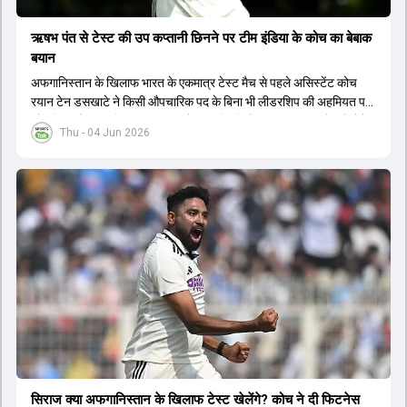
ऋषभ पंत से टेस्ट की उप कप्तानी छिनने पर टीम इंडिया के कोच का बेबाक
बयान
अफगानिस्तान के खिलाफ भारत के एकमात्र टेस्ट मैच से पहले असिस्टेंट कोच
रयान टेन डसखाटे ने किसी औपचारिक पद के बिना भी लीडरशिप की अहमियत पर
जोर दिया और कहा कि पंत का ध्यान खेल की स्थिति के आधार पर सही फैसले लेने
Thu - 04 Jun 2026
पर होना चाहिए.
सिराज क्या अफगान‍िस्तान के ख‍िलाफ टेस्ट खेलेंगे? कोच ने दी फिटनेस