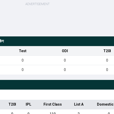
िंग
Test
ODI
T20I
0
0
0
0
0
0
T20I
IPL
First Class
List A
Domestic