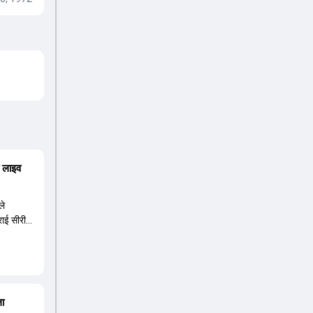
ा लाइव
ले
्राई सीरीज
ला