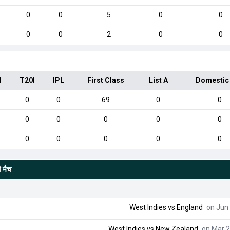
0
0
5
0
0
0
0
2
0
0
I
T20I
IPL
First Class
List A
Domestic
0
0
69
0
0
0
0
0
0
0
0
0
0
0
0
 मैच
West Indies
vs
England
on Jun 
West Indies
vs
New Zealand
on Mar 2