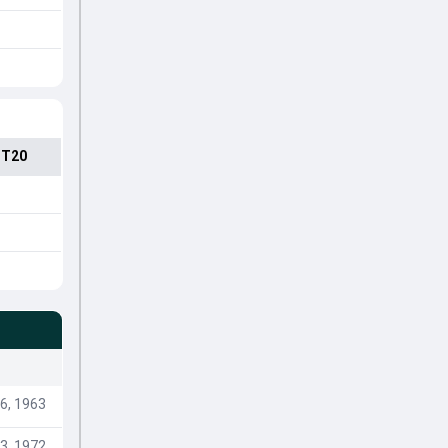
 T20
6, 1963
3, 1972