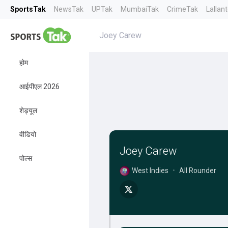
SportsTak
NewsTak
UPTak
MumbaiTak
CrimeTak
Lallan
Joey Carew
होम
आईपीएल 2026
शेड्यूल
वीडियो
Joey Carew
पोल्स
West Indies
•
All Rounder