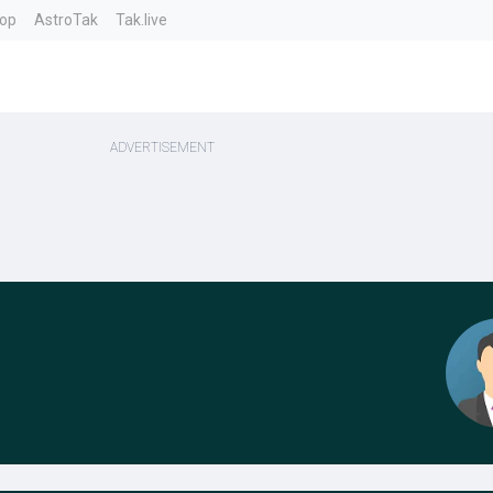
top
AstroTak
Tak.live