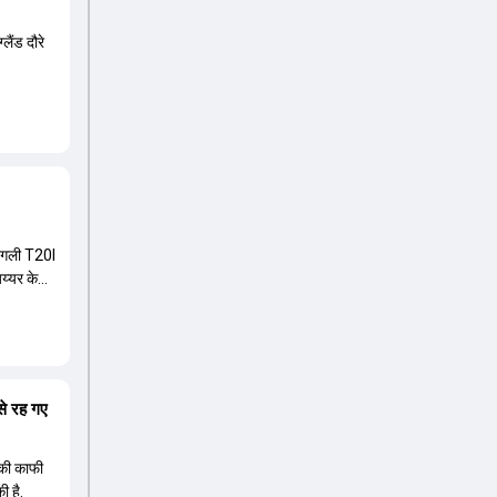
लैंड दौरे
 अगली T20I
अय्यर के
से रह गए
म की काफी
ी है.