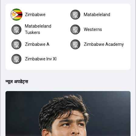
Zimbabwe
Matabeleland
Matabeleland
Westerns
Tuskers
Zimbabwe A
Zimbabwe Academy
Zimbabwe Inv XI
न्यूज अपडेट्स