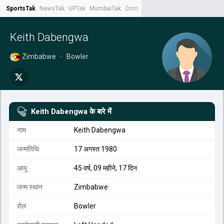
SportsTak
NewsTak
UPTak
MumbaiTak
CrimeTak
Lallantop
AstroTak
Tak.
Keith Dabengwa
Zimbabwe
•
Bowler
Keith Dabengwa
के बारे में
नाम
Keith Dabengwa
जन्मतिथि
17 अगस्त 1980
आयु
45 वर्ष, 09 महीने, 17 दिन
जन्म स्थान
Zimbabwe
रोल
Bowler