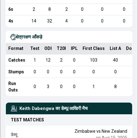
6s
2
8
2
0
0
0
4s
14
32
4
0
0
0
क्षेत्ररक्षण आँकड़े
Format
Test
ODI
T20I
IPL
First Class
List A
Dome
Catches
1
12
2
0
103
40
Stumps
0
0
0
0
0
0
Run
0
3
0
0
1
8
Outs
Keith Dabengwa
का डेब्यू/आखिरी मैच
TEST
MATCHES
Zimbabwe
vs
New Zealand
डेब्यू
on Aug 15, 2005