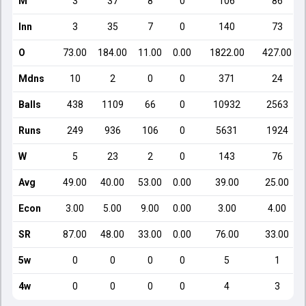
M
3
37
8
0
106
86
Inn
3
35
7
0
140
73
O
73.00
184.00
11.00
0.00
1822.00
427.00
Mdns
10
2
0
0
371
24
Balls
438
1109
66
0
10932
2563
Runs
249
936
106
0
5631
1924
W
5
23
2
0
143
76
Avg
49.00
40.00
53.00
0.00
39.00
25.00
Econ
3.00
5.00
9.00
0.00
3.00
4.00
SR
87.00
48.00
33.00
0.00
76.00
33.00
5w
0
0
0
0
5
1
4w
0
0
0
0
4
3