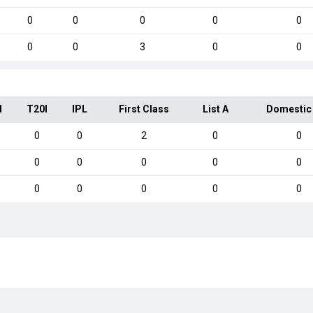
0
0
0
0
0
0
0
3
0
0
I
T20I
IPL
First Class
List A
Domestic
0
0
2
0
0
0
0
0
0
0
0
0
0
0
0