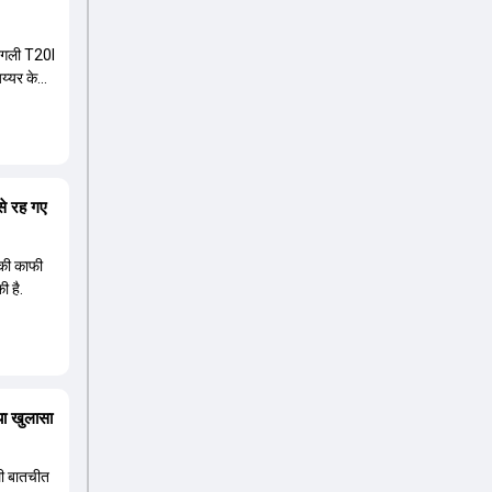
 अगली T20I
अय्यर के
से रह गए
म की काफी
ी है.
या खुलासा
ाली बातचीत