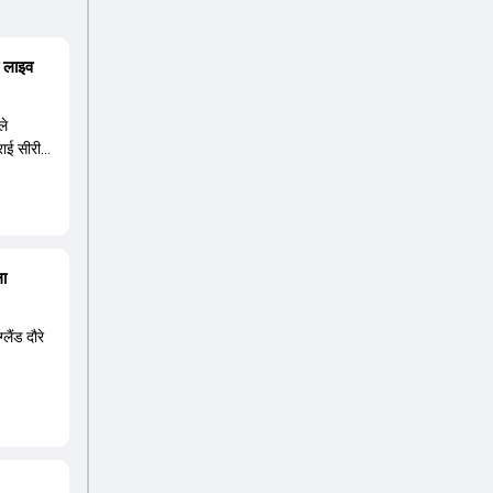
ा लाइव
ले
्राई सीरीज
ला
लैंड दौरे