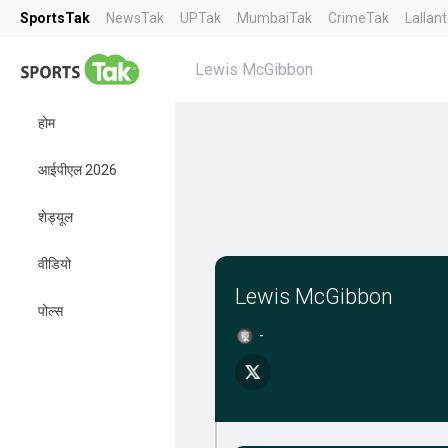
SportsTak
NewsTak
UPTak
MumbaiTak
CrimeTak
Lallan
Lewis McGibbon
होम
आईपीएल 2026
शेड्यूल
वीडियो
Lewis McGibbon
पोल्स
-