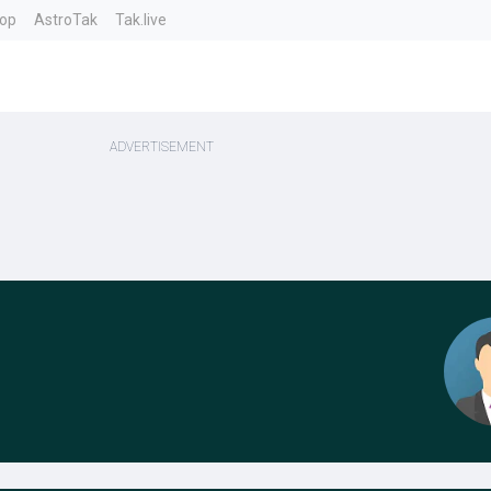
top
AstroTak
Tak.live