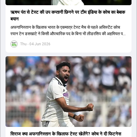
ऋषभ पंत से टेस्ट की उप कप्तानी छिनने पर टीम इंडिया के कोच का बेबाक
बयान
अफगानिस्तान के खिलाफ भारत के एकमात्र टेस्ट मैच से पहले असिस्टेंट कोच
रयान टेन डसखाटे ने किसी औपचारिक पद के बिना भी लीडरशिप की अहमियत पर
जोर दिया और कहा कि पंत का ध्यान खेल की स्थिति के आधार पर सही फैसले लेने
Thu - 04 Jun 2026
पर होना चाहिए.
सिराज क्या अफगान‍िस्तान के ख‍िलाफ टेस्ट खेलेंगे? कोच ने दी फिटनेस