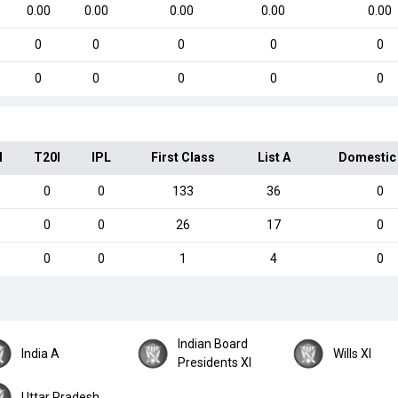
0.00
0.00
0.00
0.00
0.00
0
0
0
0
0
0
0
0
0
0
I
T20I
IPL
First Class
List A
Domestic
0
0
133
36
0
0
0
26
17
0
0
0
1
4
0
Indian Board
India A
Wills XI
Presidents XI
Uttar Pradesh