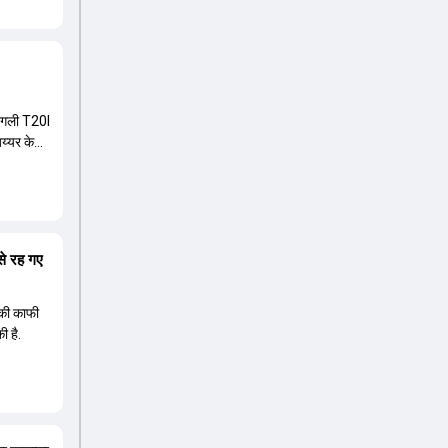
 अगली T20I
अय्यर के
से रह गए
म की काफी
ी है.