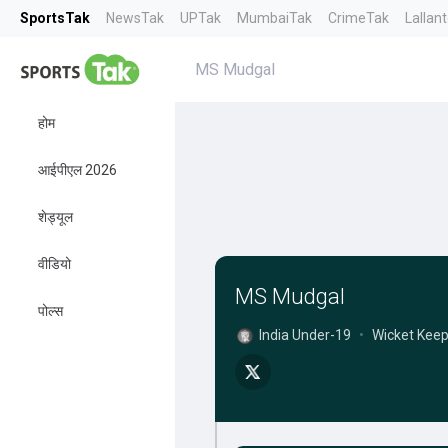
SportsTak
NewsTak
UPTak
MumbaiTak
CrimeTak
Lallan
MS Mudgal
होम
आईपीएल 2026
शेड्यूल
वीडियो
MS Mudgal
पोल्स
India Under-19
•
Wicket Keep