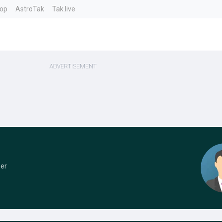
top
AstroTak
Tak.live
er