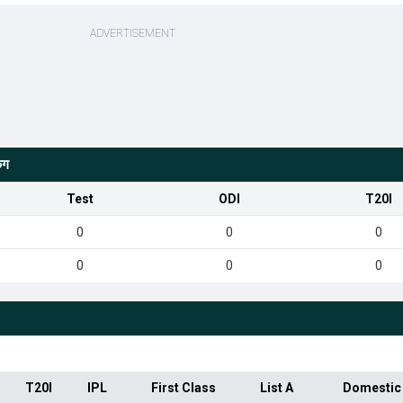
ंग
Test
ODI
T20I
0
0
0
0
0
0
T20I
IPL
First Class
List A
Domestic