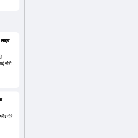
ा लाइव
ले
्राई सीरीज
ला
लैंड दौरे