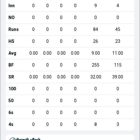
Inn
0
0
0
0
9
4
NO
0
0
0
0
0
0
Runs
0
0
0
0
84
45
HS
0
0
0
0
26
23
Avg
0.00
0.00
0.00
0.00
9.00
11.00
1
BF
0
0
0
0
255
115
SR
0.00
0.00
0.00
0.00
32.00
39.00
9
100
0
0
0
0
0
0
50
0
0
0
0
0
0
6s
0
0
0
0
0
0
4s
0
0
0
0
8
3