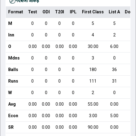
गेंदबाजी आँकड़े
Format
Test
ODI
T20I
IPL
First Class
List A
Dome
M
0
0
0
0
5
5
Inn
0
0
0
0
4
2
O
0.00
0.00
0.00
0.00
30.00
6.00
3
Mdns
0
0
0
0
3
0
Balls
0
0
0
0
180
36
Runs
0
0
0
0
111
31
W
0
0
0
0
2
0
Avg
0.00
0.00
0.00
0.00
55.00
0.00
2
Econ
0.00
0.00
0.00
0.00
3.00
5.00
SR
0.00
0.00
0.00
0.00
90.00
0.00
2