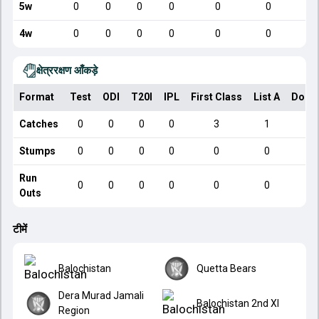
5w
0
0
0
0
0
0
4w
0
0
0
0
0
0
क्षेत्ररक्षण आँकड़े
Format
Test
ODI
T20I
IPL
First Class
List A
Dome
Catches
0
0
0
0
3
1
Stumps
0
0
0
0
0
0
Run
0
0
0
0
0
0
Outs
टीमें
Balochistan
Quetta Bears
Dera Murad Jamali
Balochistan 2nd XI
Region