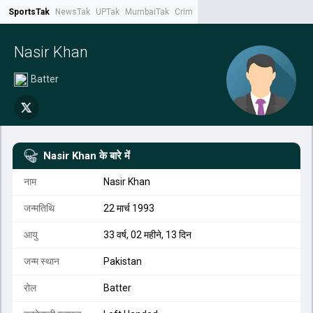
SportsTak
NewsTak
UPTak
MumbaiTak
CrimeTak
Lallantop
AstroTak
Tak.
Nasir Khan
Batter
Nasir Khan
के बारे में
नाम
Nasir Khan
जन्मतिथि
22 मार्च 1993
आयु
33 वर्ष, 02 महीने, 13 दिन
जन्म स्थान
Pakistan
रोल
Batter