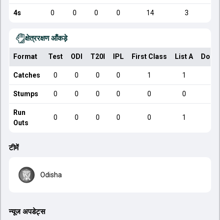
4s
0
0
0
0
14
3
क्षेत्ररक्षण आँकड़े
Format
Test
ODI
T20I
IPL
First Class
List A
Dome
Catches
0
0
0
0
1
1
Stumps
0
0
0
0
0
0
Run
0
0
0
0
0
1
Outs
टीमें
Odisha
न्यूज अपडेट्स