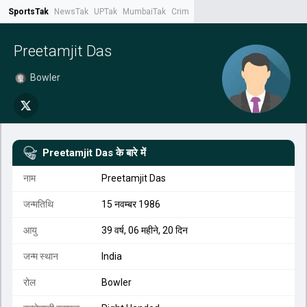
SportsTak
NewsTak
UPTak
MumbaiTak
CrimeTak
Lallantop
AstroTak
Tak.
Preetamjit Das
Bowler
Preetamjit Das
के बारे में
नाम
Preetamjit Das
जन्मतिथि
15 नवम्बर 1986
आयु
39 वर्ष, 06 महीने, 20 दिन
जन्म स्थान
India
रोल
Bowler