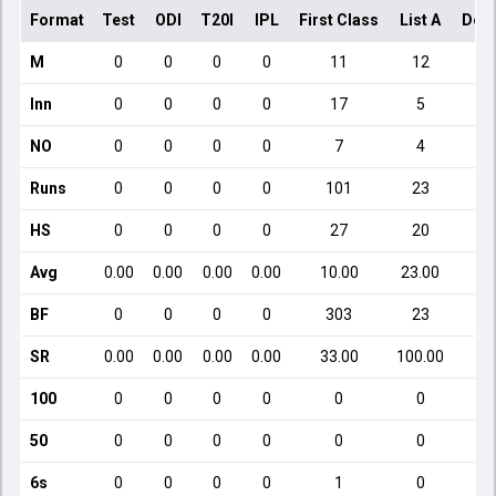
Format
Test
ODI
T20I
IPL
First Class
List A
Dom
M
0
0
0
0
11
12
Inn
0
0
0
0
17
5
NO
0
0
0
0
7
4
Runs
0
0
0
0
101
23
HS
0
0
0
0
27
20
Avg
0.00
0.00
0.00
0.00
10.00
23.00
BF
0
0
0
0
303
23
SR
0.00
0.00
0.00
0.00
33.00
100.00
100
0
0
0
0
0
0
50
0
0
0
0
0
0
6s
0
0
0
0
1
0