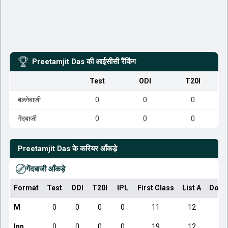
Preetamjit Das
की आईसीसी रैंकिंग
Test
ODI
T20I
बल्लेबाजी
0
0
0
गेंदबाजी
0
0
0
Preetamjit Das
के करियर आँकड़े
गेंदबाजी आँकड़े
Format
Test
ODI
T20I
IPL
First Class
List A
Dome
M
0
0
0
0
11
12
Inn
0
0
0
0
19
12