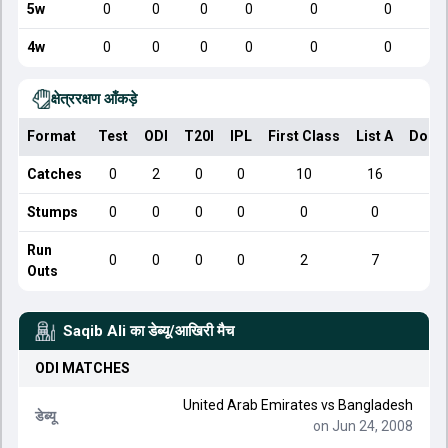
5w
0
0
0
0
0
0
4w
0
0
0
0
0
0
क्षेत्ररक्षण आँकड़े
Format
Test
ODI
T20I
IPL
First Class
List A
Dome
Catches
0
2
0
0
10
16
Stumps
0
0
0
0
0
0
Run
0
0
0
0
2
7
Outs
Saqib Ali
का डेब्यू/आखिरी मैच
ODI
MATCHES
United Arab Emirates
vs
Bangladesh
डेब्यू
on Jun 24, 2008