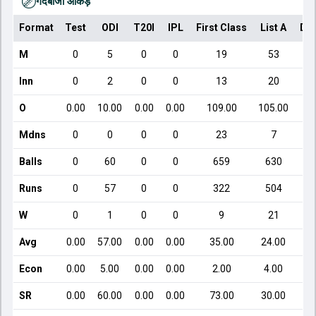
गेंदबाजी आँकड़े
Format
Test
ODI
T20I
IPL
First Class
List A
Do
M
0
5
0
0
19
53
Inn
0
2
0
0
13
20
O
0.00
10.00
0.00
0.00
109.00
105.00
Mdns
0
0
0
0
23
7
Balls
0
60
0
0
659
630
Runs
0
57
0
0
322
504
W
0
1
0
0
9
21
Avg
0.00
57.00
0.00
0.00
35.00
24.00
Econ
0.00
5.00
0.00
0.00
2.00
4.00
SR
0.00
60.00
0.00
0.00
73.00
30.00