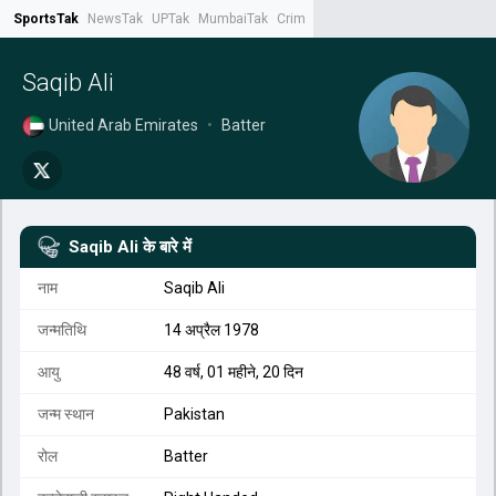
SportsTak
NewsTak
UPTak
MumbaiTak
CrimeTak
Lallantop
AstroTak
Tak.
Saqib Ali
United Arab Emirates
•
Batter
Saqib Ali
के बारे में
नाम
Saqib Ali
जन्मतिथि
14 अप्रैल 1978
आयु
48 वर्ष, 01 महीने, 20 दिन
जन्म स्थान
Pakistan
रोल
Batter