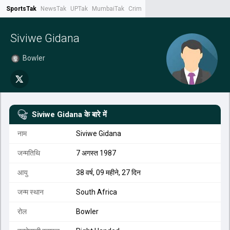
SportsTak
NewsTak
UPTak
MumbaiTak
CrimeTak
Lallantop
AstroTak
Tak.
Siviwe Gidana
Bowler
Siviwe Gidana
के बारे में
नाम
Siviwe Gidana
जन्मतिथि
7 अगस्त 1987
आयु
38 वर्ष, 09 महीने, 27 दिन
जन्म स्थान
South Africa
रोल
Bowler