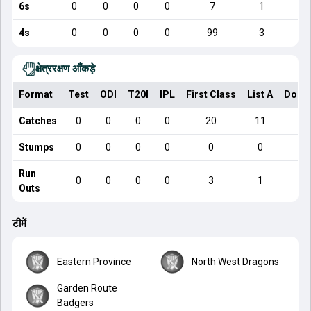
6s
0
0
0
0
7
1
4s
0
0
0
0
99
3
क्षेत्ररक्षण आँकड़े
Format
Test
ODI
T20I
IPL
First Class
List A
Dome
Catches
0
0
0
0
20
11
Stumps
0
0
0
0
0
0
Run
0
0
0
0
3
1
Outs
टीमें
Eastern Province
North West Dragons
Garden Route
Badgers