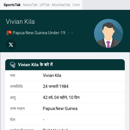
SportsTak
NewsTak
UPTak
MumbaiTak
CrimeTak
Lallantop
AstroTak
Tak.
Vivian Kila
Papua New Guinea Under-19
•
-
Vivian Kila
के बारे में
नाम
Vivian Kila
जन्मतिथि
24 जनवरी 1984
आयु
42 वर्ष, 04 महीने, 10 दिन
जन्म स्थान
Papua New Guinea
रोल
-