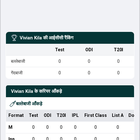
Vivian Kila
की आईसीसी रैंकिंग
Test
ODI
T20I
बल्लेबाजी
0
0
0
गेंदबाजी
0
0
0
Vivian Kila
के करियर आँकड़े
बल्लेबाजी आँकड़े
Format
Test
ODI
T20I
IPL
First Class
List A
Dome
M
0
0
0
0
0
0
Inn
0
0
0
0
0
0