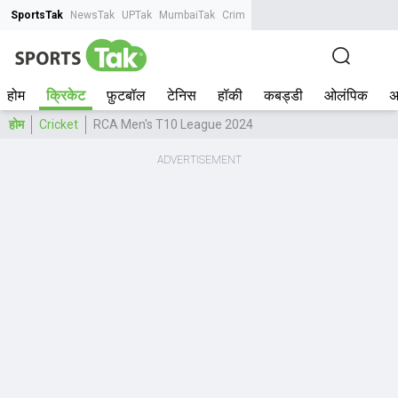
SportsTak
NewsTak
UPTak
MumbaiTak
CrimeTak
Lallantop
AstroTak
Tak.
होम
क्रिकेट
फ़ुटबॉल
टेनिस
हॉकी
कबड्डी
ओलंपिक
अ
होम
Cricket
RCA Men's T10 League 2024