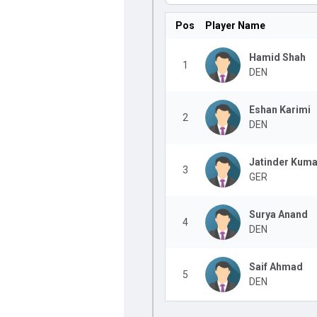
Pos
Player Name
Hamid Shah
1
DEN
Eshan Karimi
2
DEN
Jatinder Kuma
3
GER
Surya Anand
4
DEN
Saif Ahmad
5
DEN