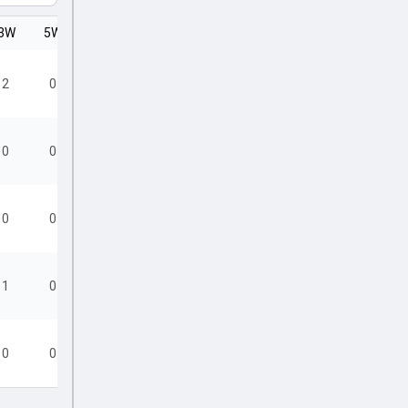
3W
5W
SR
2
0
7.88
0
0
15.00
0
0
19.20
1
0
16.80
0
0
12.00