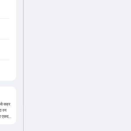
द से कहर
दा रन
 और एकदम