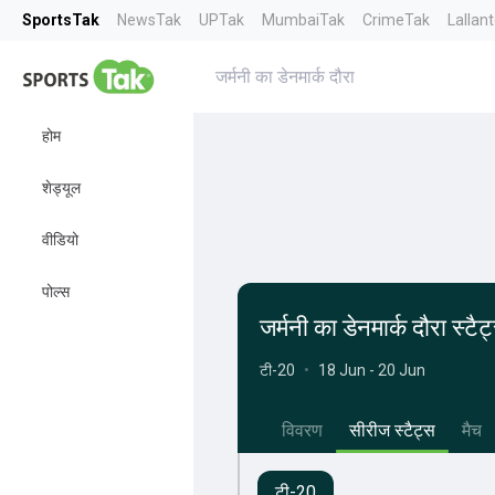
SportsTak
NewsTak
UPTak
MumbaiTak
CrimeTak
Lallan
जर्मनी का डेनमार्क दौरा
होम
शेड्यूल
वीडियो
पोल्स
जर्मनी का डेनमार्क दौरा स्टैट
टी-20
•
18 Jun - 20 Jun
विवरण
सीरीज स्टैट्स
मैच
टी-20