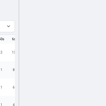
50s
6s
4s
2
13
15
1
8
14
1
6
11
1
4
11