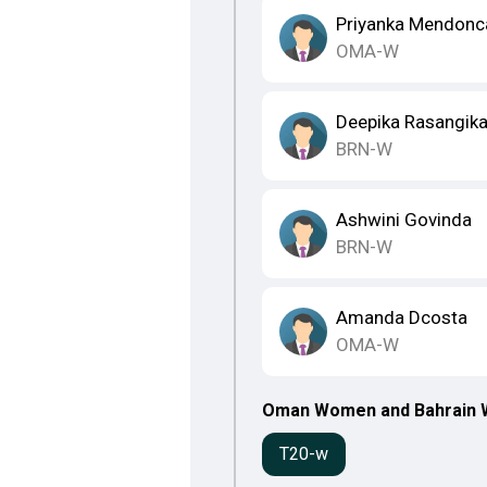
Priyanka Mendonc
OMA-W
Deepika Rasangik
BRN-W
Ashwini Govinda
BRN-W
Amanda Dcosta
OMA-W
Oman Women and Bahrain Wom
T20-w