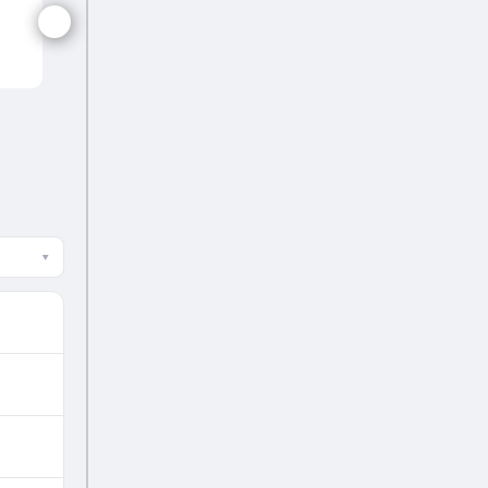
Bahrain Wom
▾