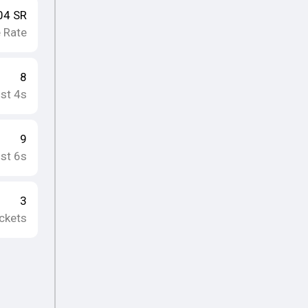
04
SR
e Rate
8
st 4s
9
st 6s
3
ckets