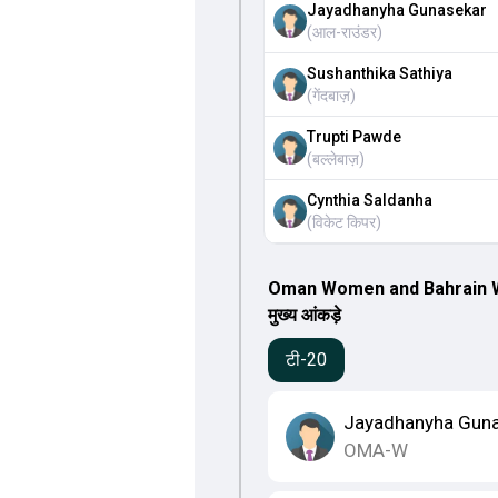
Jayadhanyha Gunasekar
(
आल-राउंडर
)
Sushanthika Sathiya
(
गेंदबाज़
)
Trupti Pawde
(
बल्लेबाज़
)
Cynthia Saldanha
(
विकेट किपर
)
Oman Women and Bahrain Wo
मुख्य आंकड़े
टी-20
Jayadhanyha Gun
OMA-W