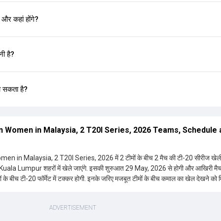
 और कहां होंगे?
ी है?
ा सकता है?
Women in Malaysia, 2 T20I Series, 2026 Teams, Schedule 
 Malaysia, 2 T20I Series, 2026 में 2 टीमों के बीच 2 मैच की टी-20 सीरीज खेली
ं में खेले जाएंगे. इसकी शुरुआत 29 May, 2026 से होगी और आखिरी मैच 30
 के बीच टी-20 फॉर्मेट में टक्कर होगी. इनके जरिए मजबूत टीमों के बीच कमाल का खेल देखने को म
मिलती रही है. दर्शकों का रोमांच भी इस दौरान चरम पर होता है. ऐसे में सारी जानकारी यहीं पर मिल
 मिलेगी. इनमें सीरीज, वेन्यू, पिच, स्टेडियम का इतिहास, हेड टू हेड आंकड़े, खिलाड़ियों, शेड्यूल,
 हर बारीक डिटेल शामिल होगी. मैच के नतीजों के साथ ही हर अहम खबर, हर नया रिकॉर्ड, विवाद,