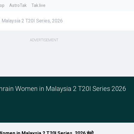
top
AstroTak
Tak.live
Malaysia 2 T20I Series, 2026
ain Women in Malaysia 2 T20I Series 2026
men in Malaysia 2 T20I Series, 2026 इंफो