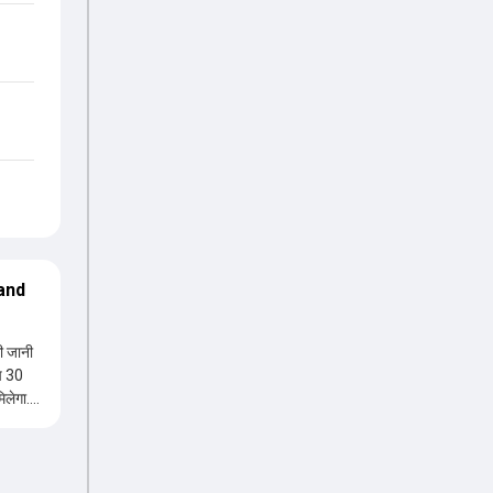
and
 जानी
िलेगा.
ेगी.
 प्लेइंग