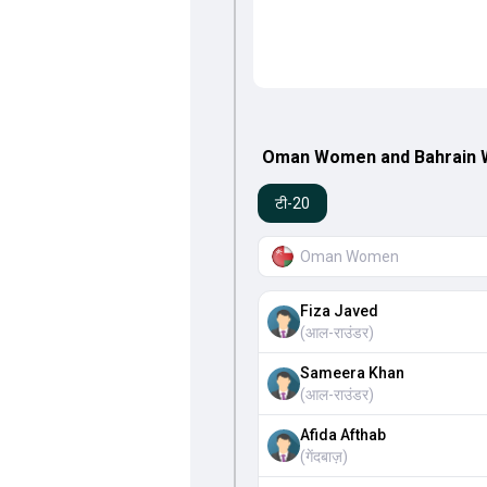
Oman Women and Bahrain Wom
टी-20
Oman Women
Fiza Javed
(
आल-राउंडर
)
Sameera Khan
(
आल-राउंडर
)
Afida Afthab
(
गेंदबाज़
)