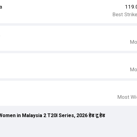
a
119.
Best Strik
a
Mo
Mo
Most Wi
en in Malaysia 2 T20I Series, 2026 हेड टू हेड