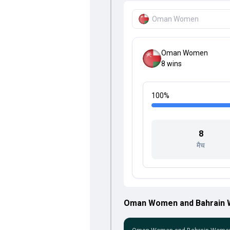
Oman Women
Oman Women
8
wins
100
%
8
मैच
Oman Women and Bahrain Wo