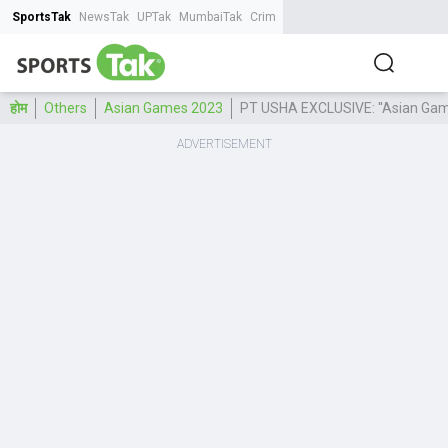
SportsTak
NewsTak
UPTak
MumbaiTak
CrimeTak
Lallantop
AstroTak
Tak.
होम
Others
Asian Games 2023
PT USHA EXCLUSIVE: ''Asian Games के