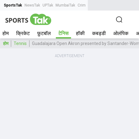
SportsTak
NewsTak
UPTak
MumbaiTak
CrimeTak
Lallantop
AstroTak
Tak.
होम
क्रिकेट
फ़ुटबॉल
टेनिस
हॉकी
कबड्डी
ओलंपिक
अ
होम
Tennis
Guadalajara Open Akron presented by Santander-Wom