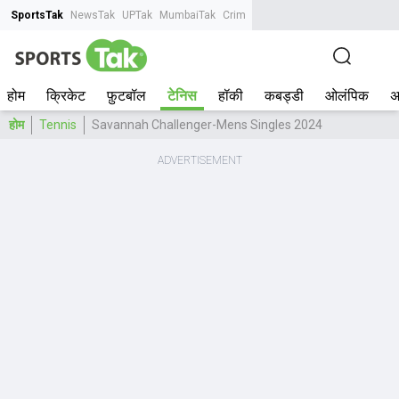
SportsTak
NewsTak
UPTak
MumbaiTak
CrimeTak
Lallantop
AstroTak
Tak.
होम
क्रिकेट
फ़ुटबॉल
टेनिस
हॉकी
कबड्डी
ओलंपिक
अ
होम
Tennis
Savannah Challenger-Mens Singles 2024