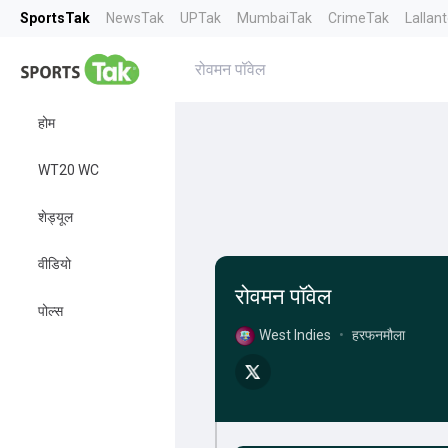
SportsTak
NewsTak
UPTak
MumbaiTak
CrimeTak
Lallan
रोवमन पॉवेल
होम
WT20 WC
शेड्यूल
वीडियो
रोवमन पॉवेल
पोल्स
West Indies
•
हरफनमौला