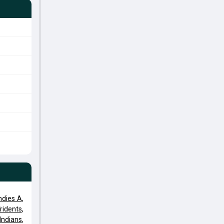
ndies A
,
ridents
,
Indians
,