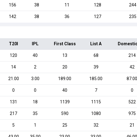
156
38
11
128
244
142
38
36
127
235
T20I
IPL
First Class
List A
Domestic
120
40
13
68
214
14
2
20
39
42
21.00
3.00
189.00
185.00
87.0
0
0
40
7
0
131
18
1139
1115
522
217
35
590
1080
975
5
1
25
32
21
43.00
35.00
23.00
33.00
46.0