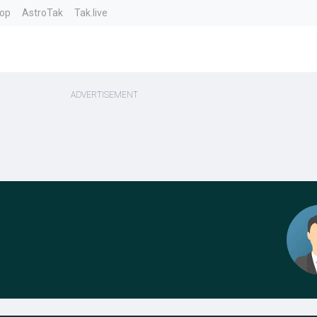
top
AstroTak
Tak.live