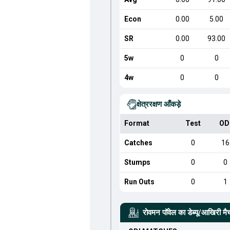
Econ
0.00
5.00
SR
0.00
93.00
5w
0
0
4w
0
0
क्षेत्ररक्षण आँकड़े
Format
Test
OD
Catches
0
16
Stumps
0
0
Run Outs
0
1
रोवमन पॉवेल
का डेब्यू/आखिरी मै