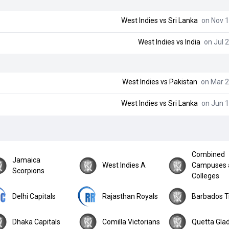
West Indies
vs
Sri Lanka
on Nov 1
West Indies
vs
India
on Jul 2
West Indies
vs
Pakistan
on Mar 2
West Indies
vs
Sri Lanka
on Jun 1
Combined
Jamaica
West Indies A
Campuses 
Scorpions
Colleges
Delhi Capitals
Rajasthan Royals
Barbados T
Dhaka Capitals
Comilla Victorians
Quetta Glad