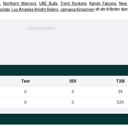
s
,
Northern Warriors
,
UAE Bulls
,
Trent Rockets
,
Kandy Falcons
,
New 
pitals
,
Los Angeles Knight Riders
,
Jamaica Kingsmen
की ओर से क्रिकेट खेला
Test
ODI
T20I
0
0
39
0
0
529