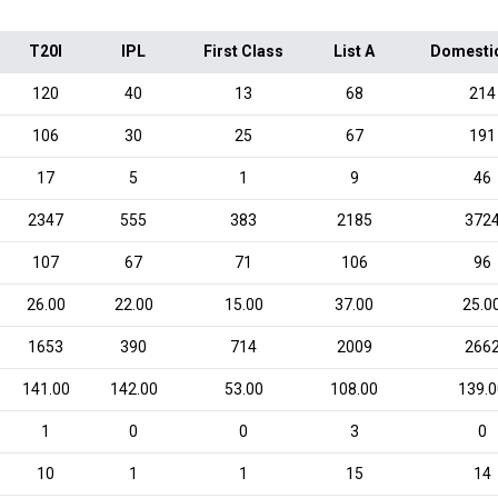
T20I
IPL
First Class
List A
Domesti
120
40
13
68
214
106
30
25
67
191
17
5
1
9
46
2347
555
383
2185
372
107
67
71
106
96
26.00
22.00
15.00
37.00
25.0
1653
390
714
2009
266
141.00
142.00
53.00
108.00
139.
1
0
0
3
0
10
1
1
15
14