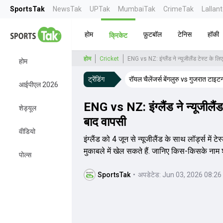
SportsTak
NewsTak
UPTak
MumbaiTak
CrimeTak
Lallan
होम
फ़ुटबॉल
टेनिस
हॉकी
क्रिकेट
होम
Cricket
ENG vs NZ: इंग्लैंड ने न्यूजीलैंड टेस्ट के 
होम
ट्रेंडिंग
रॉयल चैलेंजर्स बेंगलुरु vs गुजरात टाइट
आईपीएल 2026
ENG vs NZ: इंग्लैंड ने न्यूजीलैं
शेड्यूल
बाद वापसी
वीडियो
इंग्लैंड को 4 जून से न्यूजीलैंड के साथ लॉर्ड्स म
मुकाबले में खेल सकते हैं. जानिए किस-किसके नाम श
पोल्स
SportsTak
•
अपडेटेड:
Jun 03, 2026 08:26