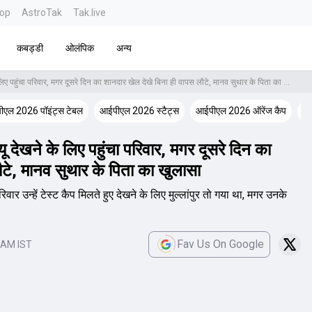
top
AstroTak
Tak.live
कबड्डी
ओलंपिक
अन्य
कई किमी का सफर कर बेटे का डेब्यू देखने के लिए पहुंचा पर‍िवार, मगर दूसरे द‍िन का शानदार खेल देखे बिना ही वापस लौटे, मानव सुथार के प‍िता का खुलासा
एल 2026 पॉइंट्स टेबल
आईपीएल 2026 स्टैट्स
आईपीएल 2026 ऑरेंज कैप
आई
देखने के लिए पहुंचा पर‍िवार, मगर दूसरे द‍िन का
टे, मानव सुथार के प‍िता का खुलासा
उन्हें टेस्ट कैप मिलते हुए देखने के लिए मुल्लांपुर तो गया था, मगर उनके
Fav Us On Google
 AM IST