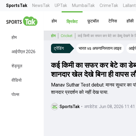
SportsTak
NewsTak
UPTak
MumbaiTak
CrimeTak
Lallan
होम
फ़ुटबॉल
टेनिस
हॉकी
क्रिकेट
होम
Cricket
होम
ट्रेंडिंग
भारत vs अफगानिस्तान लाइव
आईपी
आईपीएल 2026
कई किमी का सफर कर बेटे का डेब्यू 
शेड्यूल
शानदार खेल देखे बिना ही वापस लौ
वीडियो
Manav Suthar Test debut: मानव सुथार का परिवार 
शानदार प्रदर्शन को नहीं देख पाया.
पोल्स
SportsTak
•
अपडेटेड:
Jun 08, 2026 11:41