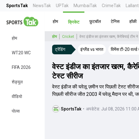
SportsTak
NewsTak
UPTak
MumbaiTak
CrimeTak
Lallan
होम
फ़ुटबॉल
टेनिस
हॉकी
क्रिकेट
होम
Cricket
वेस्ट इंडीज का इंतजार खत्म, कैरेबियाई टीम न
होम
ट्रेंडिंग
इंग्लैंड vs भारत
विमेंस टी-20 वर्ल्
WT20 WC
वेस्ट इंडीज का इंतजार खत्म, कैरे
FIFA 2026
टेस्ट सीरीज
शेड्यूल
वेस्ट इंडीज की घरेलू ज़मीन पर पिछली टेस्ट सीरी
पिछली सीरीज जीत 2003 में घरेलू मैदान पर थी, जब उ
वीडियो
SportsTak
•
अपडेटेड:
Jul 08, 2026 11:00
पोल्स