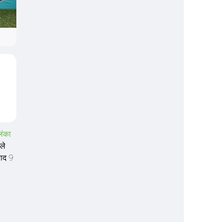
लंका
ले
बाद 9