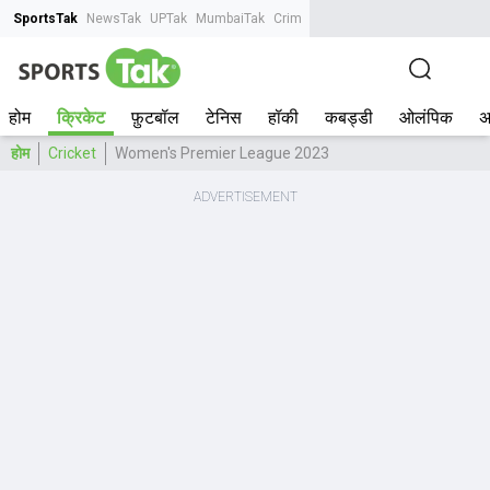
SportsTak
NewsTak
UPTak
MumbaiTak
CrimeTak
Lallantop
AstroTak
Tak.
होम
क्रिकेट
फ़ुटबॉल
टेनिस
हॉकी
कबड्डी
ओलंपिक
अ
होम
Cricket
Women's Premier League 2023