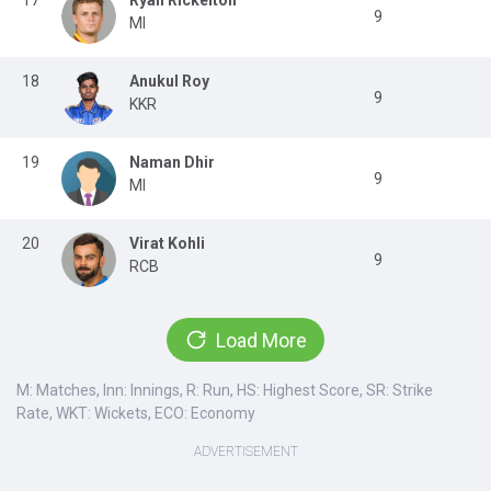
17
Ryan Rickelton
9
MI
18
Anukul Roy
9
KKR
19
Naman Dhir
9
MI
20
Virat Kohli
9
RCB
Load More
M: Matches, Inn: Innings, R: Run, HS: Highest Score, SR: Strike
Rate, WKT: Wickets, ECO: Economy