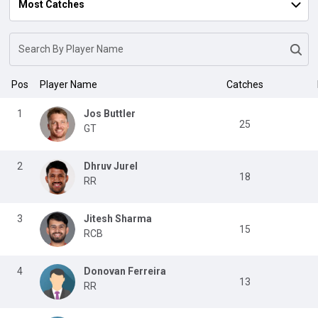
Pos
Player Name
Catches
1
Jos Buttler
25
GT
2
Dhruv Jurel
18
RR
3
Jitesh Sharma
15
RCB
4
Donovan Ferreira
13
RR