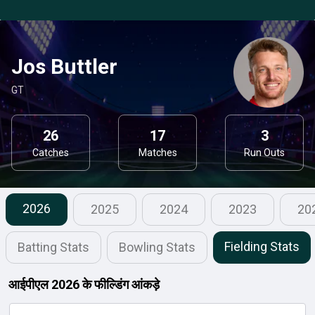
Jos Buttler
GT
26
17
3
Catches
Matches
Run Outs
2026
2025
2024
2023
20
Fielding Stats
Batting Stats
Bowling Stats
आईपीएल 2026 के फील्डिंग आंकड़े