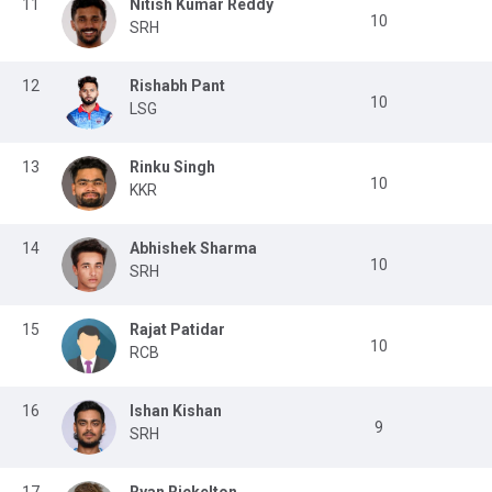
11
Nitish Kumar Reddy
10
SRH
12
Rishabh Pant
10
LSG
13
Rinku Singh
10
KKR
14
Abhishek Sharma
10
SRH
15
Rajat Patidar
10
RCB
16
Ishan Kishan
9
SRH