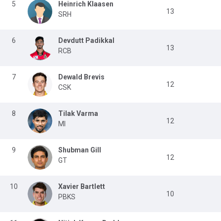
5
Heinrich Klaasen
13
SRH
6
Devdutt Padikkal
13
RCB
7
Dewald Brevis
12
CSK
8
Tilak Varma
12
MI
9
Shubman Gill
12
GT
10
Xavier Bartlett
10
PBKS