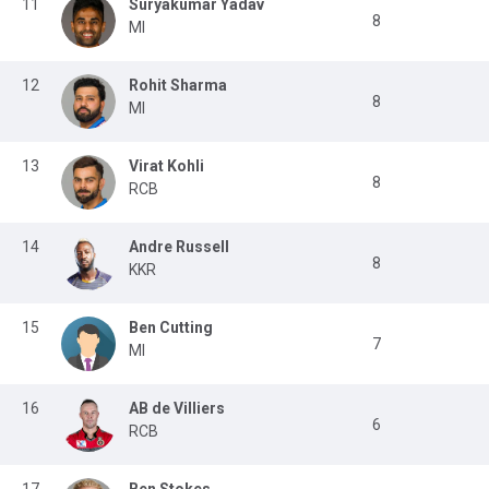
11
Suryakumar Yadav
8
MI
12
Rohit Sharma
8
MI
13
Virat Kohli
8
RCB
14
Andre Russell
8
KKR
15
Ben Cutting
7
MI
16
AB de Villiers
6
RCB