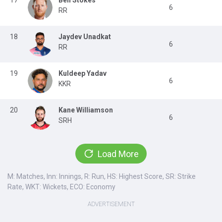
17
Ben Stokes
6
RR
18
Jaydev Unadkat
6
RR
19
Kuldeep Yadav
6
KKR
20
Kane Williamson
6
SRH
Load More
M: Matches, Inn: Innings, R: Run, HS: Highest Score, SR: Strike
Rate, WKT: Wickets, ECO: Economy