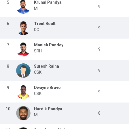
5
Krunal Pandya
9
MI
6
Trent Boult
9
DC
7
Manish Pandey
9
SRH
8
Suresh Raina
9
CSK
9
Dwayne Bravo
9
CSK
10
Hardik Pandya
8
MI