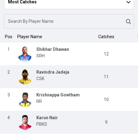
Pos
Player Name
Catches
1
Shikhar Dhawan
12
SRH
2
Ravindra Jadeja
11
CSK
3
Krishnappa Gowtham
10
RR
4
Karun Nair
9
PBKS