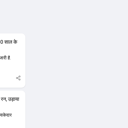
 20 साल के
ारी है.
 रन, उड़ाया
धमाकेदार