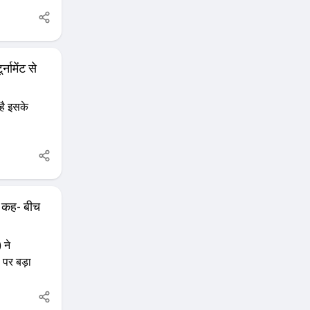
नामेंट से
 है इसके
, कह- बीच
 ने
पर बड़ा