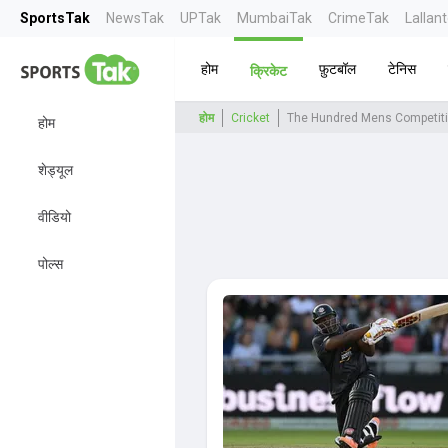
SportsTak
NewsTak
UPTak
MumbaiTak
CrimeTak
Lallan
होम
फ़ुटबॉल
टेनिस
क्रिकेट
होम
Cricket
The Hundred Mens Competit
होम
शेड्यूल
वीडियो
पोल्स