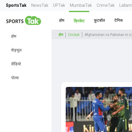
SportsTak
NewsTak
UPTak
MumbaiTak
CrimeTak
Lallan
होम
फ़ुटबॉल
टेनिस
क्रिकेट
होम
Cricket
Afghanistan vs Pakistan in 
होम
शेड्यूल
वीडियो
पोल्स