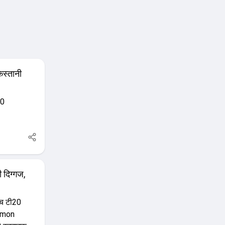
िस्तानी
20
 दिग्गज,
ीच टी20
Simon