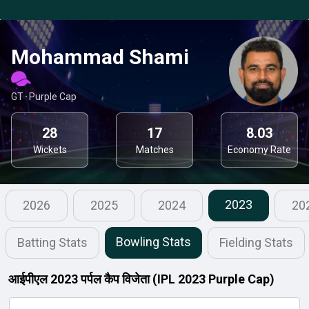
Mohammad Shami
GT
⋅
Purple Cap
28
17
8.03
Wickets
Matches
Economy Rate
2023
2026
2025
2024
20
Bowling Stats
Batting Stats
Fielding Stats
आईपीएल 2023 पर्पल कैप विजेता (IPL 2023 Purple Cap)