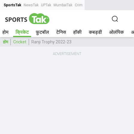
SportsTak
NewsTak
UPTak
MumbaiTak
CrimeTak
Lallantop
AstroTak
Tak.
होम
क्रिकेट
फ़ुटबॉल
टेनिस
हॉकी
कबड्डी
ओलंपिक
अ
होम
Cricket
Ranji Trophy 2022-23