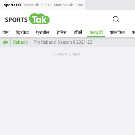
SportsTak
NewsTak
UPTak
MumbaiTak
CrimeTak
Lallantop
AstroTak
Tak.
होम
क्रिकेट
फ़ुटबॉल
टेनिस
हॉकी
कबड्डी
ओलंपिक
अ
होम
Kabaddi
Pro Kabaddi Season 8 2021-22