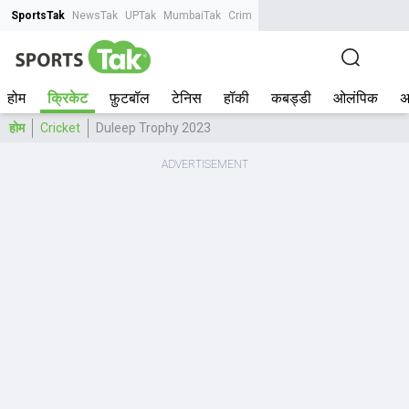
SportsTak
NewsTak
UPTak
MumbaiTak
CrimeTak
Lallantop
AstroTak
Tak.
होम
क्रिकेट
फ़ुटबॉल
टेनिस
हॉकी
कबड्डी
ओलंपिक
अ
होम
Cricket
Duleep Trophy 2023