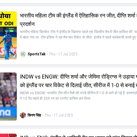
भारतीय महिला टीम की इंग्लैंड में ऐतिहासिक रन जीत, दीप्ति शर्म
प्रदर्शन
भारतीय महिला क्रिकेट टीम ने इंग्लैंड के खिलाफ पहले एक दिवसीय मैच में जीत हासिल की. यह 
में खेला गया था. टीम इंडिया ने यह मैच चार विकेट से जीता. इंग्लैंड ने पहले बल्लेबाजी करते हु
नुकसान पर 258 रन बनाए थे. इंग्लैंड की ओर से एसोसिएटेड ने 83 रन, डेविडसन रिचर्ड्स न
क्लन्स्टन ने 23 रन बनाए. भारतीय गेंदबाजी में स्नेह राणा और क्रान्ति गौड़ ने दो-दो विकेट ल
अमनजोत कौर और श्री चरणी को एक-एक विकेट मिला. 259 रनों के लक्ष्य का पीछा करते हुए 
SportsTak
• Thu - 17 Jul 2025
यह जीत हासिल की. दीप्ति शर्मा ने नाबाद 62 रन बनाए और टीम को जीत दिलाई. उन्होंने 64 गेंदो
और एक छक्का लगाया. जेमिमा रॉड्रिग्स ने 48 रन का योगदान दिया. दीप्ति और जेमिमा के बीच 86
रन की महत्वपूर्ण साझेदारी हुई. यह भारतीय महिला टीम द्वारा हासिल की गई दूसरी सबसे बड़ी स
INDW vs ENGW: दीप्ति शर्मा और जेमिमा रोड्रिग्स ने उड़ाया 
इस जीत के साथ भारतीय टीम ने तीन मैचों की एक दिवसीय श्रृंखला में 1-0 की बढ़त बना ली ह
टीम ने इससे पहले टी20 अंतरराष्ट्रीय श्रृंखला भी अपने नाम की थी.
को इंग्‍लैंड पर चार विकेट से दिलाई जीत, सीरीज में 1-0 से बनाई 
INDW vs ENGW: भारतीय टीम तीन मैचों की वनडे सीरीज में 1-0 से आगे हो गई है. हरमनप्रीत कौर की टीम
ने 10 गेंद पहले ही 259 रन का टारगेट हासिल कर लिया.
किरण सिंह
• Thu - 17 Jul 2025