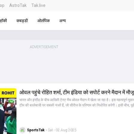
top
AstroTak
Tak.live
हॉकी
कबड्डी
ओलंपिक
अन्य
ओवल पहुंचे रोहित शर्मा, टीम इंडिया को सपोर्ट करने मैदान में मौज
भारत और इंग्लैंड के बीच आखिरी टेस्ट मैच ओवल मैदान में खेला जा रहा है। इस महत्वपूर्ण मुकाब
टीम की बल्लेबाजी पर सबकी नजरें हैं, जो सीरीज के परिणाम को निर्धारित करेगी। इसी बीच, पूर
रोहित शर्मा ओवल मैदान में टीम इंडिया को समर्थन देने पहुंचे हैं। उनकी उपस्थिति से खिलाड़ियों
मिलने की उम्मीद है, क्योंकि उन्होंने वर्तमान टीम के कई खिलाड़ियों को तैयार किया है। यशस
शुभमन गिल, ध्रुव जुरल और केएल राहुल जैसे खिलाड़ी रोहित शर्मा की कप्तानी में खेल चुके है
मौजूदगी से खिलाड़ियों को अपने सीनियर के सामने प्रदर्शन करने का एक अलग अनुभव मिलेगा। 
SportsTak
• Sat - 02 Aug 2025
भारत का स्कोर 138 रन पर 2 विकेट है, जिसमें जयसवाल और आकाशदीप अच्छा प्रदर्शन कर 