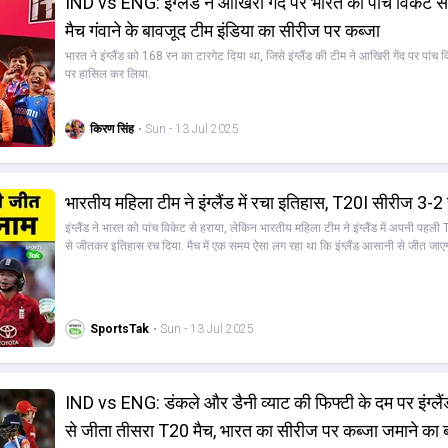
IND vs ENG: इंग्‍लैंड ने आखिरी गेंद पर भारत को पांच विकट से 
मैच गंवाने के बावजूद टीम इंडिया का सीरीज पर कब्‍जा
भारत ने इंग्‍लैंड को 168 रन का टारगेट दिया था, जिसे इंग्‍लैंड की टीम ने आखिरी गेंद पर पांच
पर हासिल कर लिया.
किरण सिंह
• Sun - 13 Jul 2025
भारतीय महिला टीम ने इंग्लैंड में रचा इतिहास, T20I सीरीज 3-2 
इंग्लैंड ने भारत को पांच विकेट से हराया, लेकिन भारतीय महिला टीम ने इंग्लैंड में अपनी पहल
से जीतकर इतिहास रच दिया. मैच में एक समय ऐसा लग रहा था कि इंग्लैंड आसानी से जीत जाए
भारतीय गेंदबाजों ने शानदार वापसी की. राधा यादव के कैच ने मैच का रुख बदल दिया, हालांकि स्
आखिरी गेंद पर एक महत्वपूर्ण रन आउट का मौका गंवा दिया. भारतीय फील्डिंग थोड़ी सुस्त दि
पांच ओवरों में सुधार हुआ. इंग्लैंड ने टॉस जीतकर भारत को पहले बल्लेबाजी के लिए बुलाया. भा
कुछ खास नहीं कर पाई, स्मृति मंधाना सिर्फ आठ रन बनाकर आउट हुईं. हालांकि, शेफाली वर्मा ने 
SportsTak
• Sun - 13 Jul 2025
रनों की ताबड़तोड़ पारी खेली, जिसमें 13 चौके और एक छक्का शामिल था. जेमिमा रोड्रिग्स 
भी कुछ खास नहीं कर पाईं. इंग्लैंड को 167 रनों का लक्ष्य मिला. इंग्लैंड के सलामी बल्लेबाजों
रन) और डेनी वाइट (56 रन) ने 101 रनों की साझेदारी की. इसके बाद भारतीय स्पिनरों, खासकर
और राधा यादव ने विकेट लेकर वापसी कराई. इंग्लैंड की बल्लेबाजी में आठ से 13 ओवर तक कोई
IND vs ENG: डंकले और डैनी व्याट की फिफ्टी के दम पर इंग्‍लैंड ने पांच रन
लगी. हरमनप्रीत कौर की कप्तानी में आक्रामकता देखने को मिली. हालांकि, कुछ हाफ चांस को
पाया. अंत में, भारत मैच हार गया, लेकिन सीरीज 3-2 से अपने नाम कर ली. जैसा कि कहा गया, 
से जीता तीसरा T20 मैच, भारत का सीरीज पर कब्‍जा जमाने का ब
इतिहास को रच दिया है। तीन दो से सीरीज जीती है टी 20 आई में और इंडिया की पहली सीरी