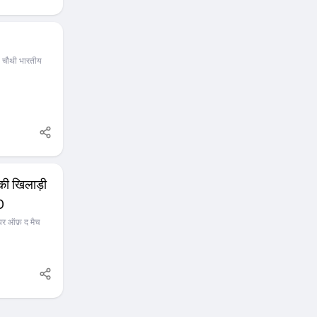
्ट क्रिकेट छोड़े
भारत के लिए
ं में खुशी है।
ि चौथी भारतीय
 की खिलाड़ी
O
लेयर ऑफ़ द मैच