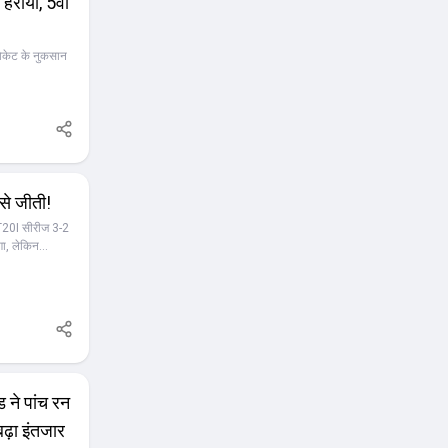
हराया, 5वां
 विकेट के नुकसान
से जीती!
ी T20I सीरीज 3-2
गा, लेकिन
मृति मंधाना ने
खी, लेकिन आखिरी
रतीय बल्लेबाजी
41 गेंदों में 75
और हरमनप्रीत कौर
 सोफिया डंकले (46
 दीप्ति शर्मा
 बाउंड्री नहीं
 भारत भुना नहीं
"इंडिया ने
ढ़ा इंतजार
ज जीत है इंडियन