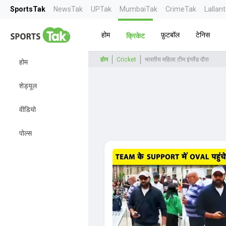
SportsTak
NewsTak
UPTak
MumbaiTak
CrimeTak
Lallan
होम
फ़ुटबॉल
टेनिस
क्रिकेट
होम
Cricket
भारतीय महिला टीम इंग्लैंड दौरा
होम
शेड्यूल
वीडियो
पोल्स