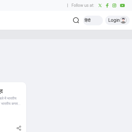
|
Follow us at:
Login
हिंदी
ूद
ले में भारतीय
्व भारतीय कप्तान
 को प्रेरणा
्वी जयसवाल,
ं। मैदान पर उनकी
वर्तमान में,
रहे हैं। "कोई