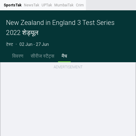
SportsTak
NewsTak
UPTak
MumbaiTak
CrimeTak
Lallantop
AstroTak
Tak.
New Zealand in England 3 Test Series
2022 शेड्यूल
टेस्ट
•
02 Jun - 27 Jun
विवरण
सीरीज स्टैट्स
मैच