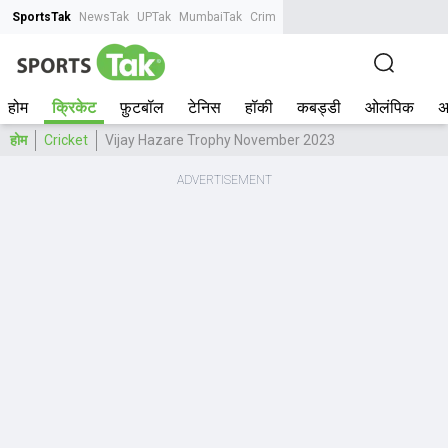
SportsTak
NewsTak
UPTak
MumbaiTak
CrimeTak
Lallantop
AstroTak
Tak.
होम
क्रिकेट
फ़ुटबॉल
टेनिस
हॉकी
कबड्डी
ओलंपिक
अ
होम
Cricket
Vijay Hazare Trophy November 2023