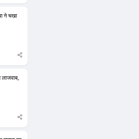
या ने चखा
या लाजवाब,