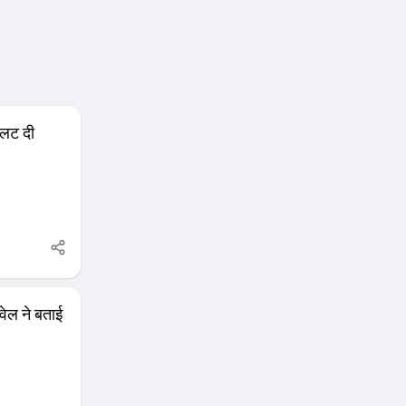
पलट दी
वेल ने बताई